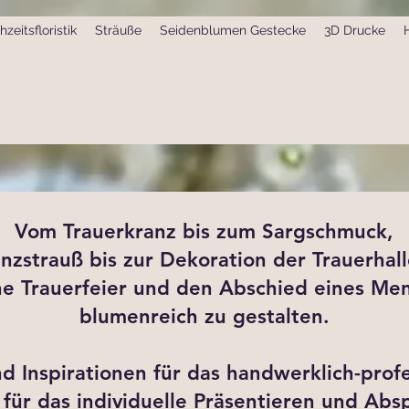
zeitsfloristik
Sträuße
Seidenblumen Gestecke
3D Drucke
Vom Trauerkranz bis zum Sargschmuck,
zstrauß bis zur Dekoration der Trauerhall
ne Trauerfeier und den Abschied eines M
blumenreich zu gestalten.
nd Inspirationen für das handwerklich-pro
für das individuelle Präsentieren und Ab